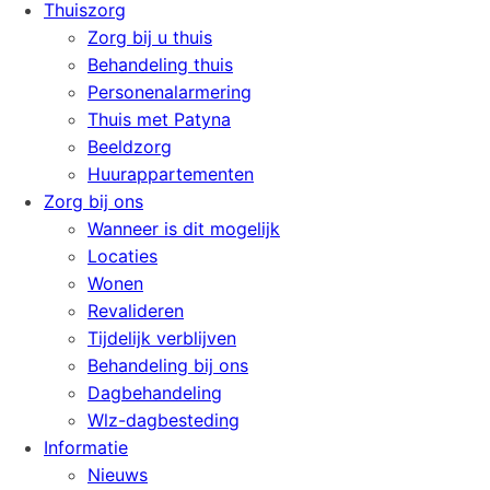
Thuiszorg
Zorg bij u thuis
Behandeling thuis
Personenalarmering
Thuis met Patyna
Beeldzorg
Huurappartementen
Zorg bij ons
Wanneer is dit mogelijk
Locaties
Wonen
Revalideren
Tijdelijk verblijven
Behandeling bij ons
Dagbehandeling
Wlz-dagbesteding
Informatie
Nieuws